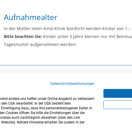
Aufnahmealter
In der Mutter-Vater-Kind-Klinik Nordlicht werden Kinder von 1
Bitte beachten Sie:
Kinder unter 3 Jahre können nur mit Betreu
Tagesmutter aufgenommen werden!
Datenschutzbestimmungen
ährend andere uns helfen unser Online-Angebot zu verbessern
klärung
Cookie-Einstellungen
Sitemap
Nutzungsbedingungen
 den USA verarbeitet. In der USA besteht kein
re Einwilligung dazu, dass Ihre personenbezogenen Daten in
n Cookies öffnen Sie bitte die Einstellungen über die
 Cookies auch nachträglich abwählen (über den Link
r Website). Nähere Hinweise erhalten Sie zudem in der
Beratungsteam 0761 / 45 39 039
Firmentelefon 0761 / 4 53 90 - 0