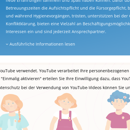
neue Erfahrungen sammeln und Spaß haben können. Dafür ü
Betreuungszeiten die Aufsichtspflicht und die Fürsorgepflicht, 
und während Hygienevorgängen, trösten, unterstützen bei der
Konfliktklärung, bieten eine Vielzahl an Beschäftigungsmöglich
Interessen ein und sind jederzeit Ansprechpartner.
Ausführliche Informationen lesen
 YouTube verwendet. YouTube verarbeitet Ihre personenbezogenen 
"Einmalig aktivieren" erteilen Sie Ihre Einwilligung dazu, dass 
Datenschutz bei der Verwendung von YouTube-Videos können Sie u